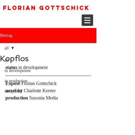
Florian Gottschick
Beitrag
all
Kopflos
all
status
 in development
in development
in production
Exposé
 Florian Gottschick
novel by
 Charlotte Kerner
completed
production
 Saxonia Media