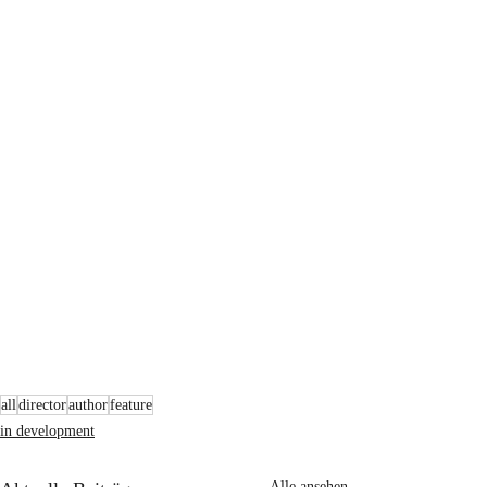
all
director
author
feature
in development
Alle ansehen